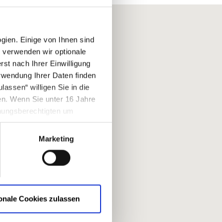
ien. Einige von Ihnen sind
 verwenden wir optionale
st nach Ihrer Einwilligung
erwendung Ihrer Daten finden
assen“ willigen Sie in die
en. Wenn Sie unter 16 Jahre
ehungsberechtigten um
ndig und kann jederzeit
ereich der Webseite
Marketing
onale Cookies zulassen