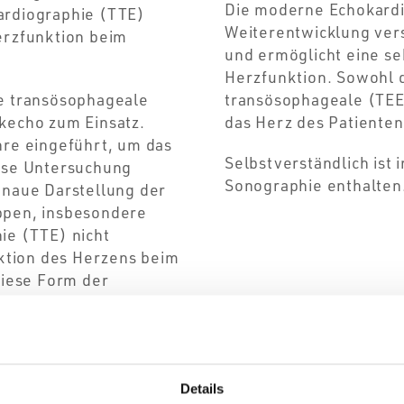
Die moderne Echokardio
ardiographie (TTE)
Weiterentwicklung ver
erzfunktion beim
und ermöglicht eine se
Herzfunktion. Sowohl d
ie transösophageale
transösophageale (TEE
kecho zum Einsatz.
das Herz des Patienten
hre eingeführt, um das
Selbstverständlich ist
iese Untersuchung
Sonographie enthalten
enaue Darstellung der
ppen, insbesondere
ie (TTE) nicht
nktion des Herzens beim
diese Form der
nostisches Verfahren.
Details