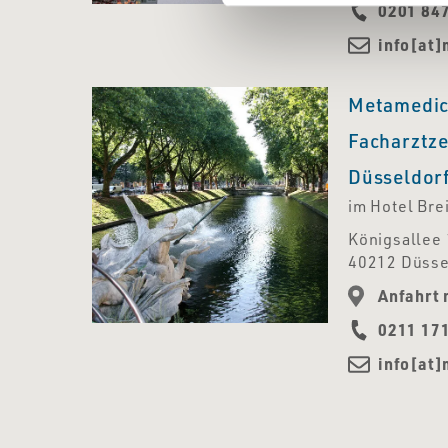
0201 84
info[at
Metamedic
Facharztz
Düsseldor
im Hotel Bre
Königsallee
40212 Düsse
Anfahrt 
0211 17
info[at