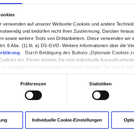
Cookies
 verwenden auf unserer Webseite Cookies und andere Technolog
 notwendig und bedürfen nicht Ihrer Zustimmung. Darüber hinaus
sowie weitere Tools von Drittanbietern. Diese verwenden wir er
t. 6 Abs. (1) lit. a) DS-GVO. Weitere Informationen über die V
g auf neuem Niveau.
rklärung
. Durch Betätigung des Buttons „Optionale Cookies zul
Cookies ein. Ferner können Sie eine individuelle Auswahl erlaub
g zu freiwilligen Diensten geben möchten, müssen Sie Ihre Erzi
um Privatärztliches
ligung ist freiwillig, für die Nutzung dieser Webseite nicht notwe
entrum
rden, indem Sie den Link „Cookie-Einstellungen ändern“ im Fußb
Präferenzen
Statistiken
deney
umgart & Dr. Zadow-Eulerich
hoff-Straße 47
n
gung
Individuelle Cookie-Einstellungen
Opti
mit Google Maps