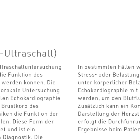
-Ultraschall)
Ultraschalluntersuchung
In bestimmten Fällen w
die Funktion des
Stress- oder Belastung
t werden können. Die
unter körperlicher Bel
thorakale Untersuchung
Echokardiographie mit
alen Echokardiographie
werden, um den Blutflu
m Brustkorb des
Zusätzlich kann ein Ko
niken die Funktion der
Darstellung der Herzst
ilen. Diese Form der
erfolgt die Durchführun
t und ist ein
Ergebnisse beim Patie
 Diagnostik. Die