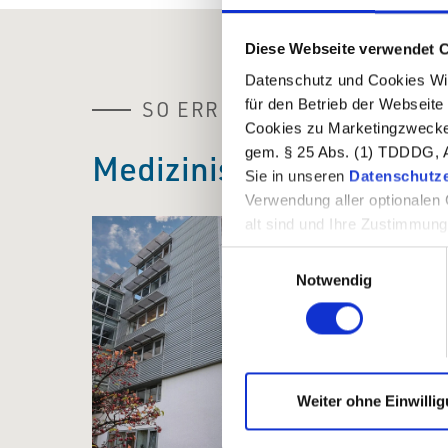
Diese Webseite verwendet 
Datenschutz und Cookies Wir
für den Betrieb der Webseite
SO ERREICHEN SIE UNS
Cookies zu Marketingzwecken 
gem. § 25 Abs. (1) TDDDG, Ar
Medizinische Versorgun
Sie in unseren
Datenschutze
Verwendung aller optionalen 
alt sind und Ihre Zustimmun
Metamedic
Erlaubnis bitten. Diese Einwil
Einwilligungsauswahl
Facharztz
widerrufen oder geändert we
Notwendig
anklicken
Essen-Bre
Prof. Dr. Ba
Theodor-Alt
45133 Esse
Weiter ohne Einwilli
Anfahrt 