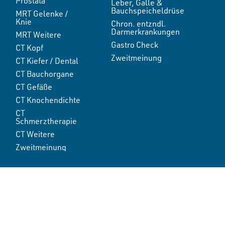
Prostata
Leber, Galle &
Bauchspeicheldrüse
MRT Gelenke /
Knie
Chron. entzndl.
Darmerkrankungen
MRT Weitere
Gastro Check
CT Kopf
Zweitmeinung
CT Kiefer / Dental
CT Bauchorgane
CT Gefäße
CT Knochendichte
CT
Schmerztherapie
CT Weitere
Zweitmeinung