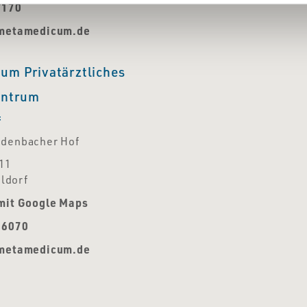
7170
]metamedicum.de
um Privatärztliches
entrum
f
idenbacher Hof
 11
ldorf
mit Google Maps
16070
]metamedicum.de