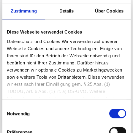
Zustimmung
Details
Über Cookies
Diese Webseite verwendet Cookies
Datenschutz und Cookies Wir verwenden auf unserer
Webseite Cookies und andere Technologien. Einige von
Ihnen sind für den Betrieb der Webseite notwendig und
bedürfen nicht Ihrer Zustimmung. Darüber hinaus
verwenden wir optionale Cookies zu Marketingzwecken
sowie weitere Tools von Drittanbietern. Diese verwenden
wir erst nach Ihrer Einwilligung gem. § 25 Abs. (1)
TDDDG, Art. 6 Abs. (1) lit. a) DS-GVO. Weitere
Informationen über die Verwendung Ihrer Daten finden
Sie in unseren
Datenschutzerklärung
. Durch
Einwilligungsauswahl
Betätigung des Buttons „Optionale Cookies zulassen“
Notwendig
willigen Sie in die Verwendung aller optionalen Cookies
ein. Ferner können Sie eine individuelle Auswahl
Präferenzen