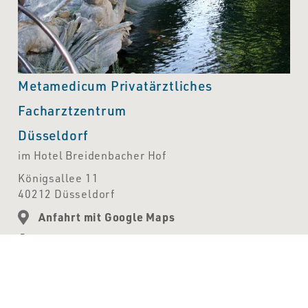
Metamedicum Privatärztliches
Facharztzentrum
Düsseldorf
im Hotel Breidenbacher Hof
Königsallee 11
40212 Düsseldorf
Anfahrt mit Google Maps
0211 1716070
info[at]metamedicum.de